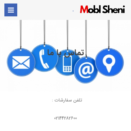
.
تماس با ما
تلفن سفارشات :
02144282600