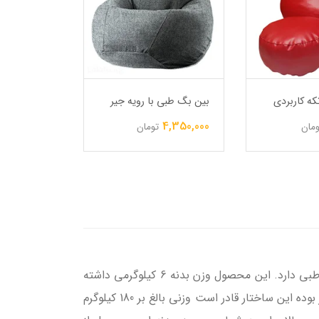
ه کاربردی
بین بگ طبی با رویه جیر
بین بگ ویژه
4,400,000
4,350,000
ومان
تومان
بزرگسال راحتی شیبدار از جمله زیباترین نمونه های تولید شده در این گروه بوده که طول عمری بالا و طراحی بدنه طبی دارد. این محصول وزن بدنه 6 کیلوگرمی داشته
پس شما می توانید با استفاده از دستگیره ای که در بخش بالایی محصول تعبیه شده به راحتی ان را حمل کنید. لازم به ذکر بوده این ساختار قادر است وزنی بالغ بر 180 کیلوگرم