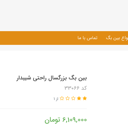
واع بین بگ
تماس با ما
بین بگ بزرگسال راحتی شیبدار
کد 33066
از 1
6,109,000
تومان