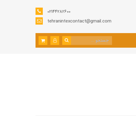
02144282600
tehranintexcontact@gmail.com