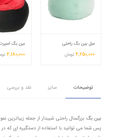
رت
مبل بین بگ راحتی
بین بگ اسپرت
4,180,000
4,250,000
ن
تومان
توم
توضیحات
سایز
نقد و بررسی
بین بگ