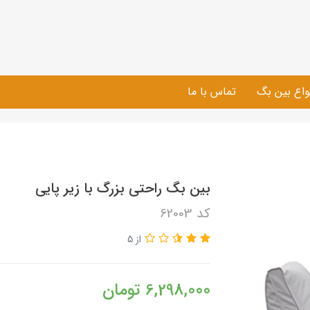
واع بین بگ
تماس با ما
بین بگ راحتی بزرگ با زیر پایی
کد 62003
از 5
6,298,000
تومان