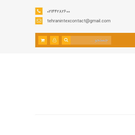
02144282600
tehranintexcontact@gmail.com