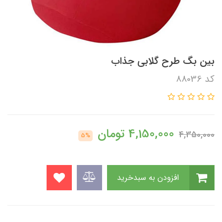
بین بگ طرح گلابی جذاب
کد 88036
4,150,000
تومان
4,350,000
5%
افزودن به سبدخرید