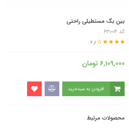
بین بگ مستطیلی راحتی
کد 63004
از 7
6,109,000
تومان
افزودن به سبدخرید
محصولات مرتبط