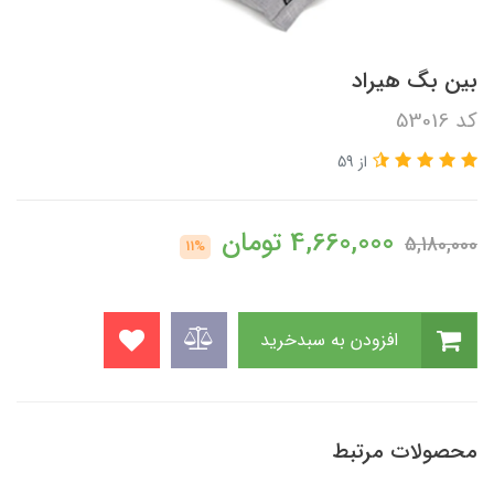
بین بگ هیراد
کد 53016
از 59
4,660,000
تومان
5,180,000
11%
افزودن به سبدخرید
محصولات مرتبط