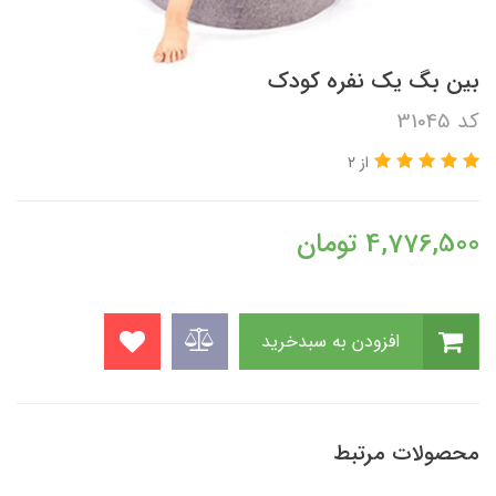
بین بگ یک نفره کودک
کد 31045
از 2
4,776,500
تومان
افزودن به سبدخرید
محصولات مرتبط