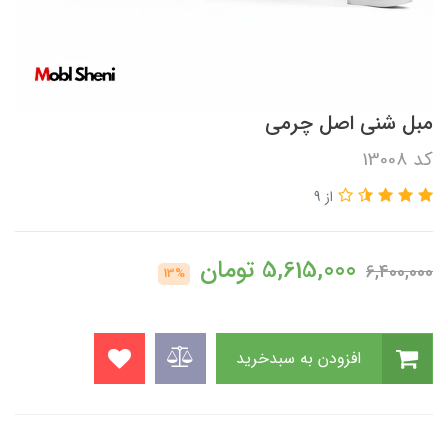
​مبل شنی اصل چرمی
کد 13008
از 9
5,615,000
تومان
6,400,000
13%
افزودن به سبدخرید