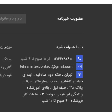
عضویت خبرنامه
با ما همراه باشید
خدمات 
02144282600
از ۱۰ صبح تا 9 شب
وبلاگ
tehranintexcontact@gmail.com
گالری ت
تهران ، فلکه دوم صادقیه ، ابتدای
فرم دری
خیابان کاشانی ، جنب بیمارستان سینا ،
پلاک ۳۸ ، طبقه اول ، بالای آموزشگاه
رانندگی ابراهیمی ، واحد ۳ ، ساعات کار
فروشگاه : 9 صبح تا 10 شب