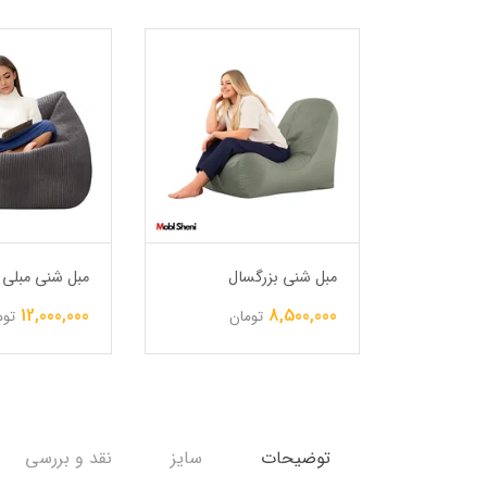
طرح جین
مبل شنی بزرگسال
مبل شنی مبلی ب
12,000,000
8,500,000
ن
تومان
توم
توضیحات
سایز
نقد و بررسی