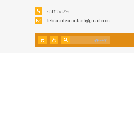
02144282600
tehranintexcontact@gmail.com