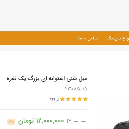
واع بین بگ
تماس با ما
مبل شنی استوانه ای بزرگ یک نفره
کد 23085
از 199
12,000,000
تومان
13,000,000
8%