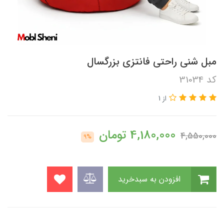
مبل شنی راحتی فانتزی بزرگسال
کد 31034
از 1
4,180,000
تومان
4,550,000
9%
افزودن به سبدخرید