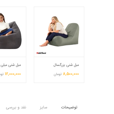
طرح جین
مبل شنی بزرگسال
مبل شنی مبلی ب
12,000,000
8,500,000
ن
تومان
توم
توضیحات
سایز
نقد و بررسی