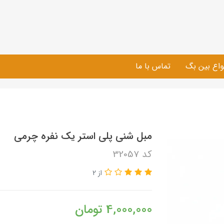
واع بین بگ
تماس با ما
مبل شنی پلی استر یک نفره چرمی
کد 32057
از 2
4,000,000
تومان