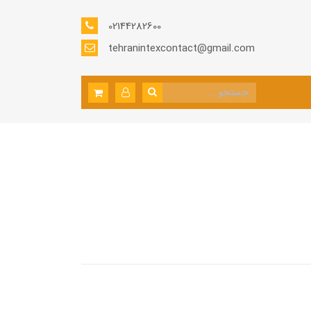
02144282600
tehranintexcontact@gmail.com