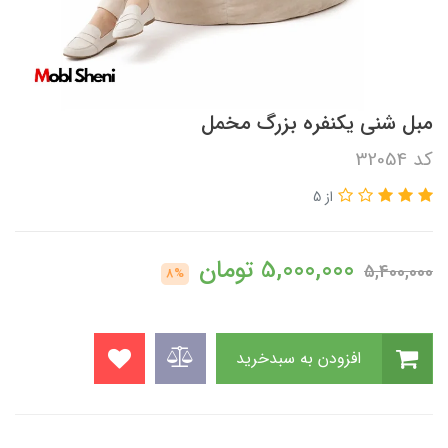
مبل شنی یکنفره بزرگ مخمل
کد 32054
از 5
5,000,000
تومان
5,400,000
8%
افزودن به سبدخرید