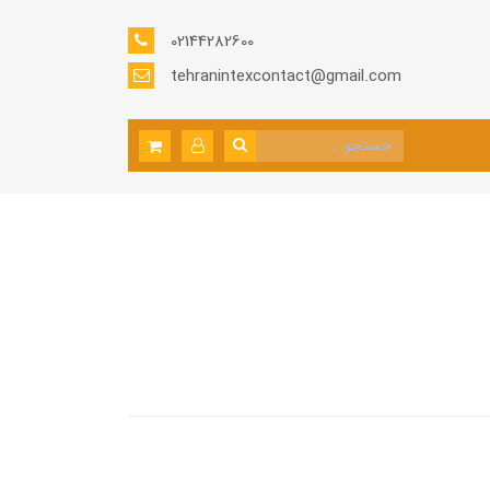
02144282600
tehranintexcontact@gmail.com