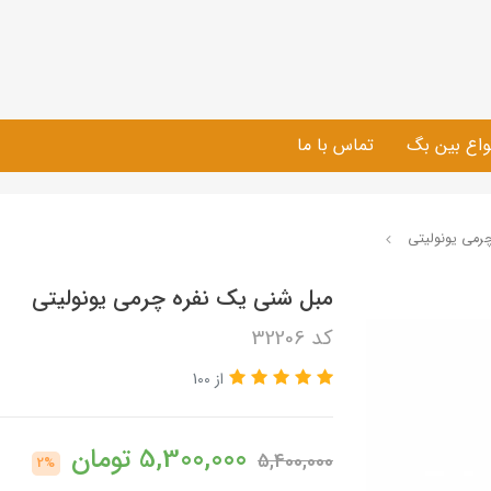
واع بین بگ
تماس با ما
رمی یونولیتی
مبل شنی یک نفره چرمی یونولیتی
کد 32206
از 100
5,300,000
تومان
5,400,000
2%