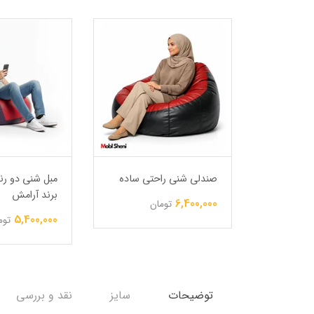
ه سبز
صندلی شنی راحتی ساده
مبل شنی دو ر
برند آرامش
6,400,000
تومان
5,400,000
ن
توم
توضیحات
سایز
نقد و بررسی