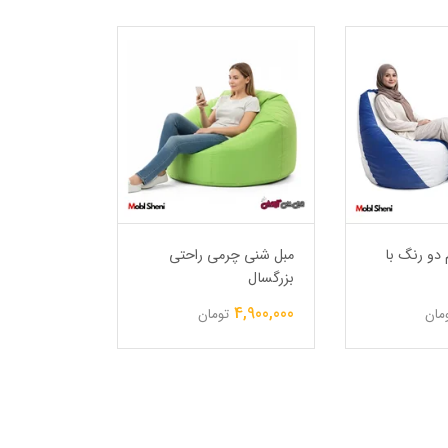
دو رنگ با
مبل شنی چرمی راحتی
مبل شنی را
بزرگسال
یک نفره
6,000,000
4,900,000
مان
تومان
ت