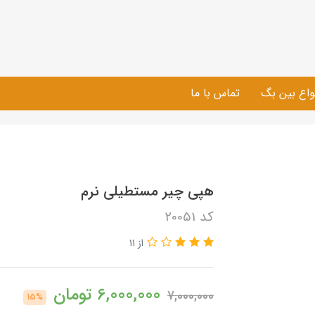
واع بین بگ
تماس با ما
هپی چیر مستطیلی نرم
کد 20051
از 11
6,000,000
تومان
7,000,000
15%