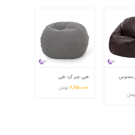
هپی چیر ایرا
 مصنوعی
هپی چیر گرد طبی
4,850,000
6,750,000
تومان
ومان