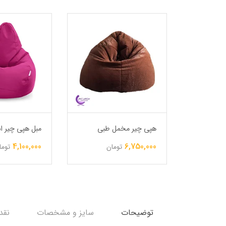
ا رویه
هپی چیر مخمل طبی
مبل هپی چیر اس
4,100,000
6,750,000
تومان
توما
ن
توضیحات
سایز و مشخصات
نقد