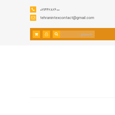
02144282600
tehranintexcontact@gmail.com