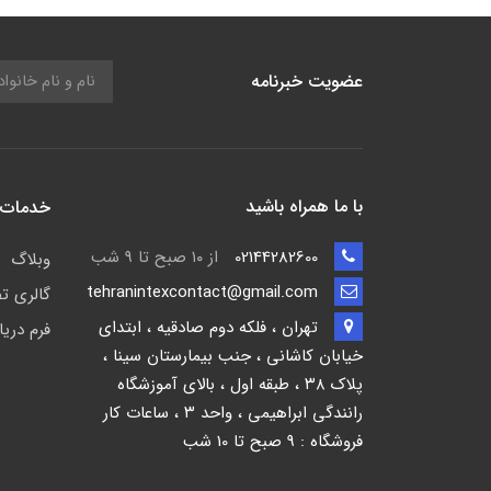
عضویت خبرنامه
با ما همراه باشید
خدمات 
02144282600
از ۱۰ صبح تا 9 شب
وبلاگ
tehranintexcontact@gmail.com
گالری ت
تهران ، فلکه دوم صادقیه ، ابتدای
فرم دری
خیابان کاشانی ، جنب بیمارستان سینا ،
پلاک ۳۸ ، طبقه اول ، بالای آموزشگاه
رانندگی ابراهیمی ، واحد ۳ ، ساعات کار
فروشگاه : 9 صبح تا 10 شب