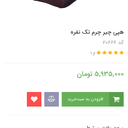
هپی چیر چرم تک نفره
کد 20666
از 1
5,935,000
تومان
افزودن به سبدخرید