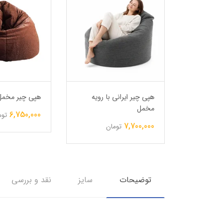
ی نرم
هپی چیر ایرانی با رویه
هپی چیر مخمل
مخمل
6,750,000
توم
7,700,000
تومان
توضیحات
سایز
نقد و بررسی