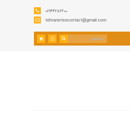
02144282600
tehranintexcontact@gmail.com