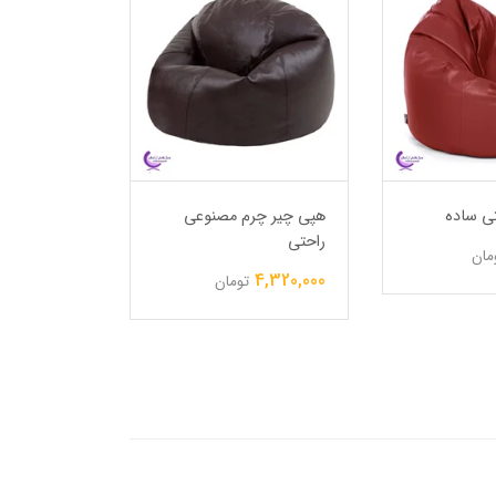
ی ساده
هپی چیر چرم مصنوعی
هپی چیر گر
راحتی
6,750,000
مان
4,320,000
تومان