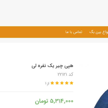
واع بین بگ
تماس با ما
هپی چیر یک نفره لی
کد 22121
از 1
5,314,000
تومان