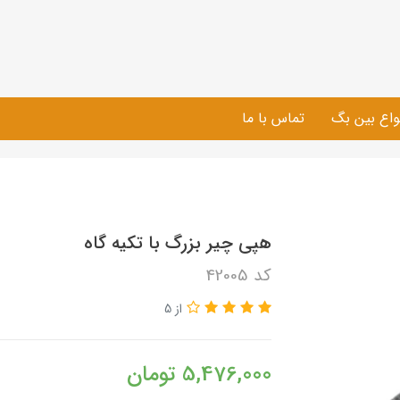
واع بین بگ
تماس با ما
هپی چیر بزرگ با تکیه گاه
کد 42005
از 5
5,476,000
تومان