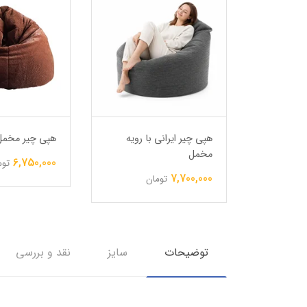
ی نرم
هپی چیر ایرانی با رویه
هپی چیر مخمل
مخمل
6,750,000
توم
7,700,000
تومان
توضیحات
سایز
نقد و بررسی