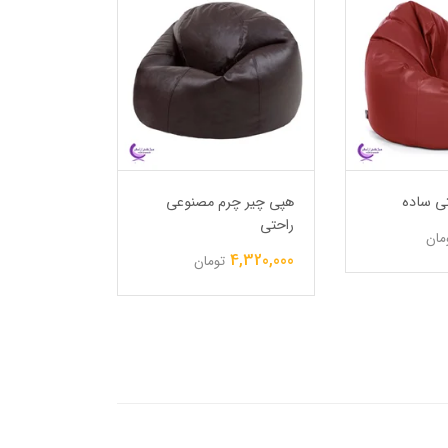
ی ساده
هپی چیر چرم مصنوعی
هپی چیر گر
راحتی
6,750,000
مان
4,320,000
تومان