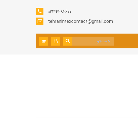
02144282600
tehranintexcontact@gmail.com