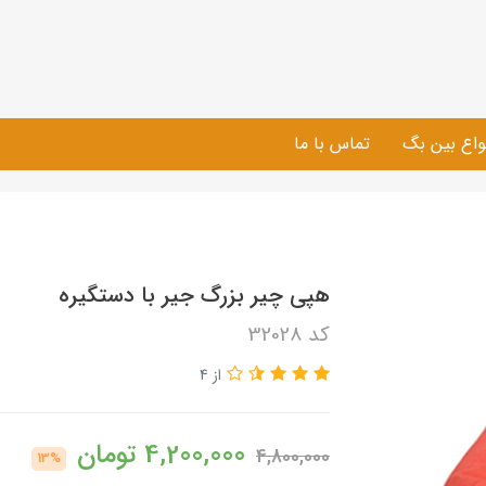
واع بین بگ
تماس با ما
​هپی چیر بزرگ جیر با دستگیره
کد 32028
از 4
4,200,000
تومان
4,800,000
13%