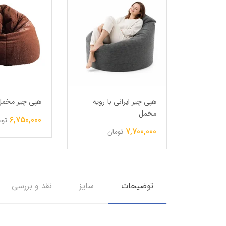
ی نرم
هپی چیر ایرانی با رویه
هپی چیر مخمل
مخمل
6,750,000
توم
7,700,000
تومان
توضیحات
سایز
نقد و بررسی