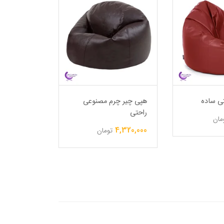
ی ساده
هپی چیر چرم مصنوعی
هپی چیر گر
راحتی
6,750,000
مان
4,320,000
تومان