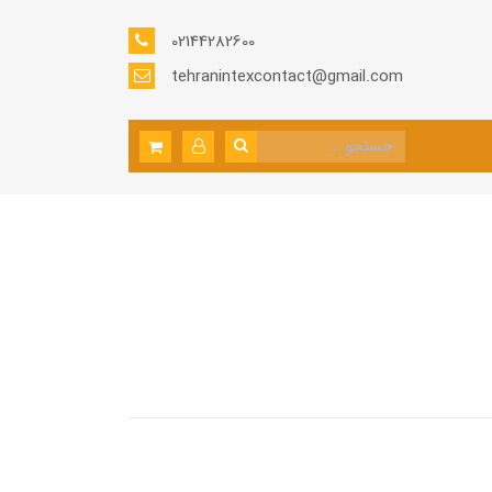
02144282600
tehranintexcontact@gmail.com