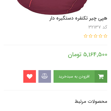
هپی چیر تکنفره دستگیره دار
کد 32137
5,164,500
تومان
افزودن به سبدخرید
محصولات مرتبط