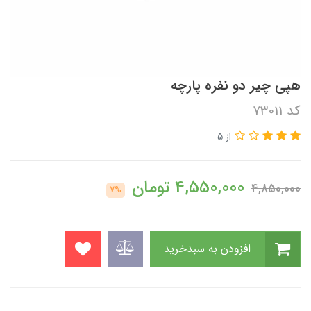
هپی چیر دو نفره پارچه
کد 73011
از 5
4,550,000
تومان
4,850,000
7%
افزودن به سبدخرید